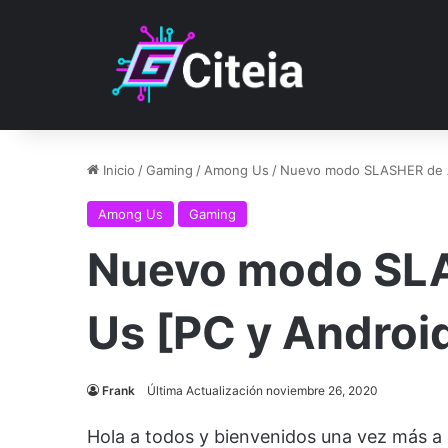
Inicio
/
Gaming
/
Among Us
/
Nuevo modo SLASHER de A
Among Us
Gaming
Nuevo modo SL
Us [PC y Androi
Frank
Última Actualización noviembre 26, 2020
Hola a todos y bienvenidos una vez más a