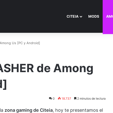
CITEIA
MODS
AM
mong Us [PC y Android]
ASHER de Among
d]
0
18.737
2 minutos de lectura
 la
zona gaming de Citeia
, hoy te presentamos el