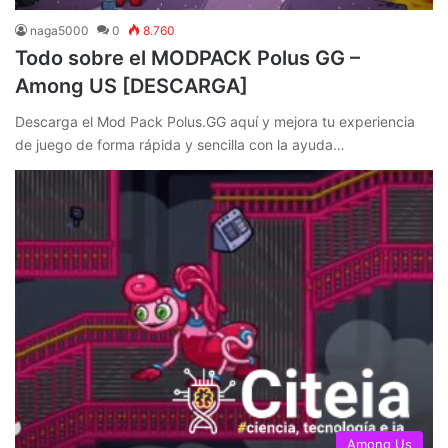
naga5000
0
8.760
Todo sobre el MODPACK Polus GG –
Among US [DESCARGA]
Descarga el Mod Pack Polus.GG aquí y mejora tu experiencia
de juego de forma rápida y sencilla con la ayuda…
Among Us