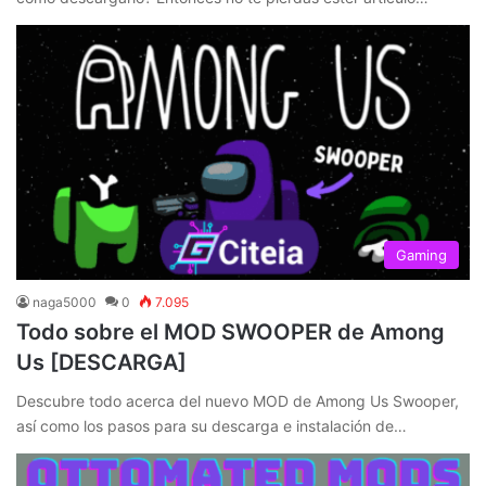
Gaming
naga5000
0
7.095
Todo sobre el MOD SWOOPER de Among
Us [DESCARGA]
Descubre todo acerca del nuevo MOD de Among Us Swooper,
así como los pasos para su descarga e instalación de…