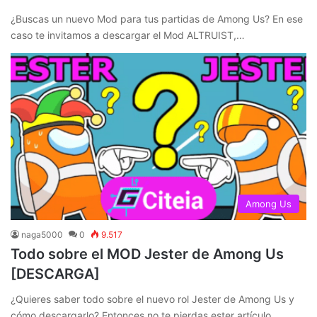
¿Buscas un nuevo Mod para tus partidas de Among Us? En ese
caso te invitamos a descargar el Mod ALTRUIST,…
Among Us
naga5000
0
9.517
Todo sobre el MOD Jester de Among Us
[DESCARGA]
¿Quieres saber todo sobre el nuevo rol Jester de Among Us y
cómo descargarlo? Entonces no te pierdas ester artículo…