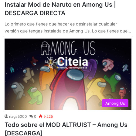
Instalar Mod de Naruto en Among Us |
DESCARGA DIRECTA
Lo primero que tienes que hacer es desinstalar cualquier
versión que tengas instalada de Among Us. Lo que tienes que…
Among Us
naga5000
0
9.225
Todo sobre el MOD ALTRUIST – Among Us
[DESCARGA]