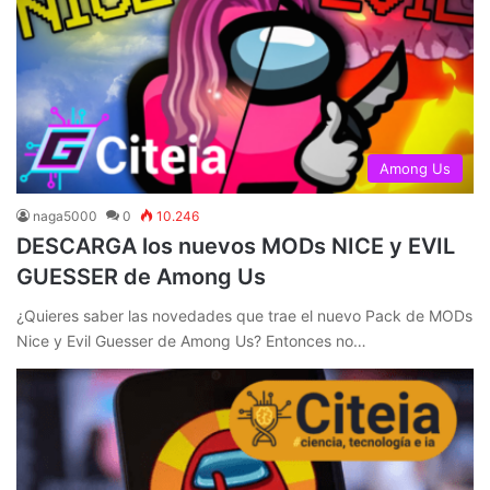
Among Us
naga5000
0
10.246
DESCARGA los nuevos MODs NICE y EVIL
GUESSER de Among Us
¿Quieres saber las novedades que trae el nuevo Pack de MODs
Nice y Evil Guesser de Among Us? Entonces no…