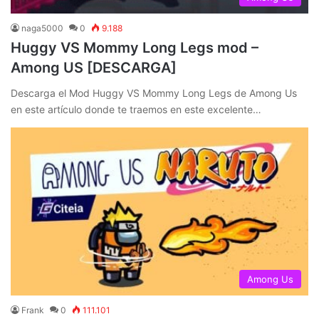
naga5000
0
9.188
Huggy VS Mommy Long Legs mod –
Among US [DESCARGA]
Descarga el Mod Huggy VS Mommy Long Legs de Among Us
en este artículo donde te traemos en este excelente…
Among Us
Frank
0
111.101