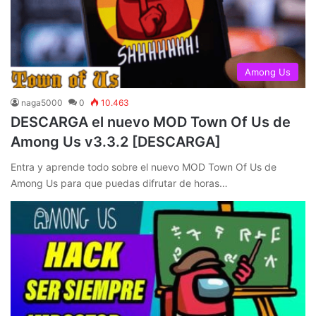
Among Us
naga5000
0
10.463
DESCARGA el nuevo MOD Town Of Us de
Among Us v3.3.2 [DESCARGA]
Entra y aprende todo sobre el nuevo MOD Town Of Us de
Among Us para que puedas difrutar de horas…