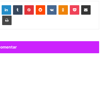
LinkedIn
Tumblr
Pinterest
Reddit
VKontakte
Odnoklassniki
Pocket
Compartir por correo electróni
Imprimir
omentar