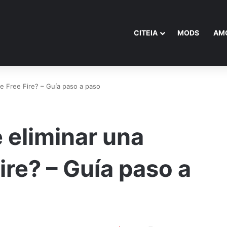
CITEIA
MODS
AM
e Free Fire? – Guía paso a paso
eliminar una
ire? – Guía paso a