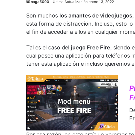
naga5000
Última Actualización enero 13, 2022
Son muchos
los amantes de videojuegos
,
esta forma de distracción. Incluso, esto l
el fin de acceder a ellos en cualquier mome
Tal es el caso del
juego Free Fire
, siendo 
cual posee una aplicación para teléfonos
tener esta aplicación e incluso queremos e
P
F
De
Fr
Por esa razón, en este artículo veremos 