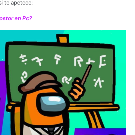
si te apetece:
ostor en Pc?