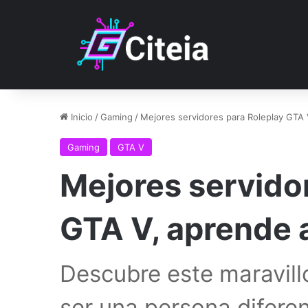
Inicio
/
Gaming
/
Mejores servidores para Roleplay GTA V
Gaming
GTA V
Mejores servido
GTA V, aprende a
Descubre este maravill
ser una persona diferen