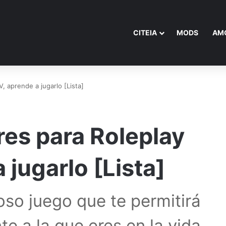
CITEIA
MODS
AM
, aprende a jugarlo [Lista]
res para Roleplay
 jugarlo [Lista]
oso juego que te permitirá
te a la que eres en la vida