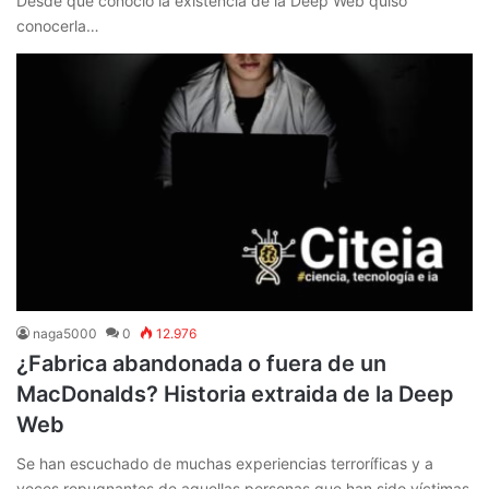
Desde que conoció la existencia de la Deep Web quiso
conocerla…
naga5000
0
12.976
¿Fabrica abandonada o fuera de un
MacDonalds? Historia extraida de la Deep
Web
Se han escuchado de muchas experiencias terroríficas y a
veces repugnantes de aquellas personas que han sido víctimas