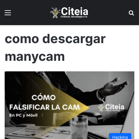
Menú
B
como descargar
manycam
Hacking