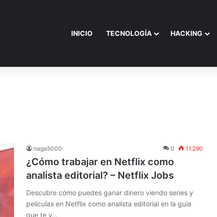
INICIO
TECNOLOGÍA
HACKING
naga5000
0
11.290
¿Cómo trabajar en Netflix como
analista editorial? – Netflix Jobs
Descubre cómo puedes ganar dinero viendo series y
películas en Netflix como analista editorial en la guía
que te v…