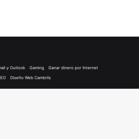
ail y Outlook
Gaming
Ganar dinero por Internet
SEO
Diseño Web Cambrils