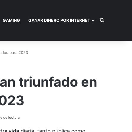
Buscar por
GAMING
GANAR DINERO POR INTERNET
dades para 2023
an triunfado en
2023
s de lectura
tra vida
diaria, tanto pública como