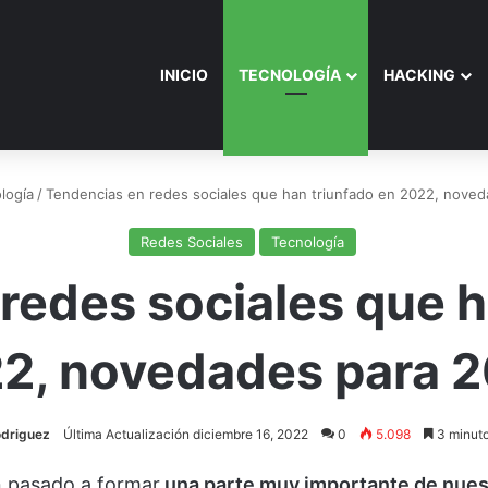
INICIO
TECNOLOGÍA
HACKING
logía
/
Tendencias en redes sociales que han triunfado en 2022, nove
Redes Sociales
Tecnología
redes sociales que h
2, novedades para 
odriguez
Última Actualización diciembre 16, 2022
0
5.098
3 minuto
 pasado a formar
una parte muy importante de nues