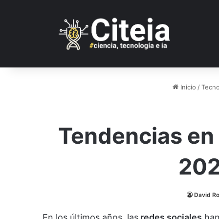
Inicio
/
Tecno
Tendencias en 
202
David R
En los últimos años, las
redes sociales
han