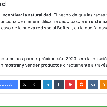
ad
s
incentivar la naturalidad.
El hecho de que las redes 
funciona de manera idílica ha dado paso a
un sistema
 caso de la
nueva red social BeReal,
en la que famos
 conocemos para el próximo año 2023 será la inclusi
rán
mostrar y vender productos
directamente a través
LinkedIn
Tumblr
Pinterest
Reddit
VKont
acebook
X