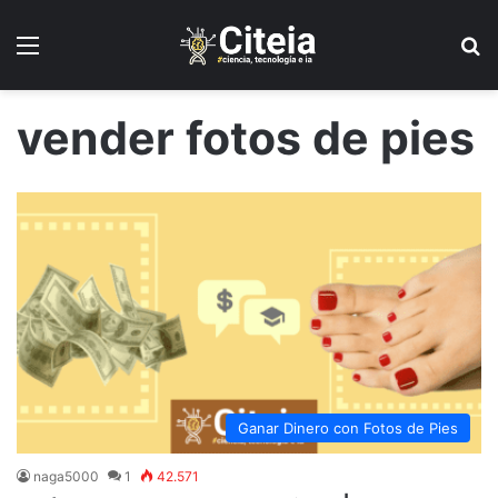
Menú
B
vender fotos de pies
Ganar Dinero con Fotos de Pies
naga5000
1
42.571