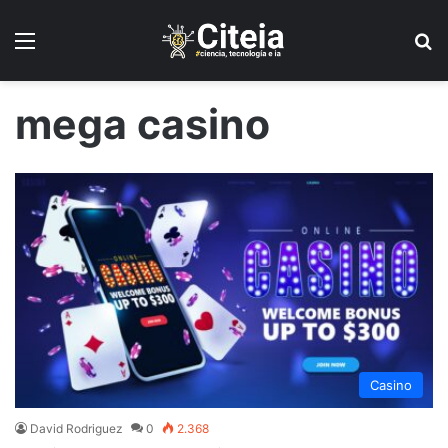
Menú
B
mega casino
Casino
David Rodriguez
0
2.368