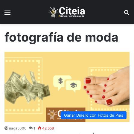
Menú
B
fotografía de moda
Ganar Dinero con Fotos de Pies
naga5000
1
42.558