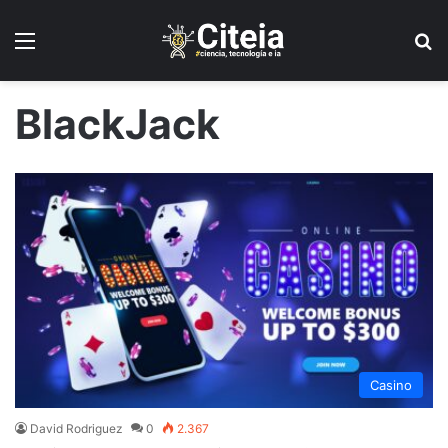
Menú
B
BlackJack
Casino
David Rodriguez
0
2.367