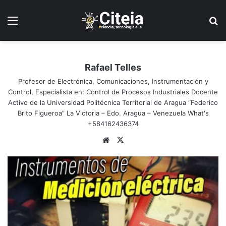
Menú
B
Rafael Telles
Profesor de Electrónica, Comunicaciones, Instrumentación y
Control, Especialista en: Control de Procesos Industriales Docente
Activo de la Universidad Politécnica Territorial de Aragua “Federico
Brito Figueroa” La Victoria – Edo. Aragua – Venezuela What's
+584162436374
Siti
X
o
we
b