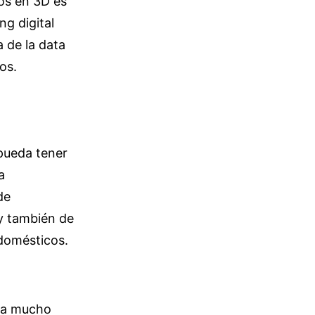
tos en 3D es
g digital
a de la data
os.
pueda tener
a
de
y también de
 domésticos.
da mucho