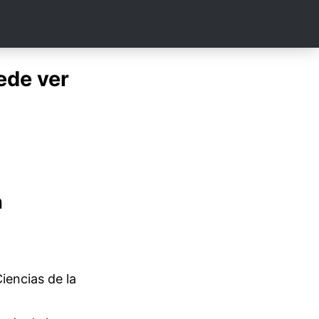
uede ver
n
iencias de la