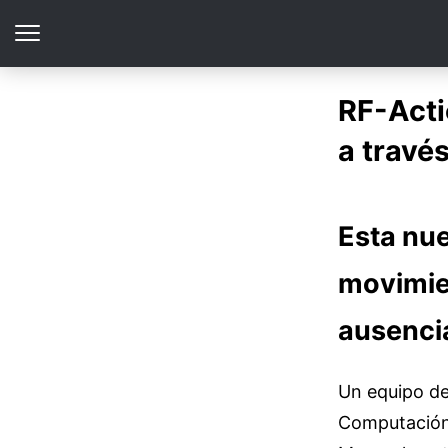
RF-Actio
a travé
Esta nue
movimie
ausencia
Un equipo de
Computación e