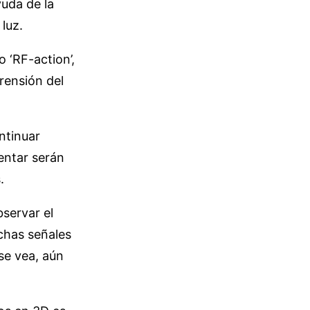
uda de la
 luz.
 ‘RF-action’,
rensión del
ntinuar
entar serán
.
servar el
ichas señales
se vea, aún