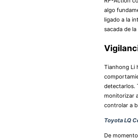
RF-Action co
algo fundame
ligado a la i
sacada de la 
Vigilanc
Tianhong Li 
comportamien
detectarlos.
monitorizar 
controlar a b
Toyota LQ Co
De momento, 