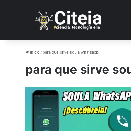
Inicio
/
para que sirve soula whatsapp
para que sirve s