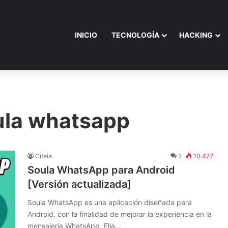
INICIO
TECNOLOGÍA
HACKING
oula whatsapp
Citeia
2
10.477
Soula WhatsApp para Android
[Versión actualizada]
Soula WhatsApp es una aplicación diseñada para
Android, con la finalidad de mejorar la experiencia en la
mensajería WhatsApp. Ella…