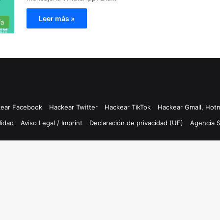
Leer más »
ía
ear Facebook
Hackear Twitter
Hackear TikTok
Hackear Gmail, Hotm
lidad
Aviso Legal / Imprint
Declaración de privacidad (UE)
Agencia 