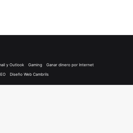
ail y Outlook
Gaming
Ganar dinero por Internet
SEO
Diseño Web Cambrils