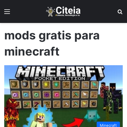
Menú
B
mods gratis para
minecraft
Minecraft