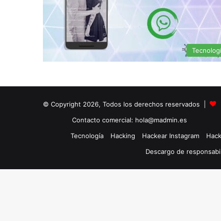
Tecnolog
© Copyright 2026, Todos los derechos reservados |
Contacto comercial: hola@madmin.es
Tecnología
Hacking
Hackear Instagram
Hack
Descargo de responsabi