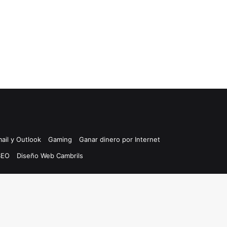
ail y Outlook
Gaming
Ganar dinero por Internet
SEO
Diseño Web Cambrils