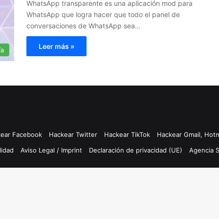
WhatsApp transparente es una aplicación mod para
WhatsApp que logra hacer que todo el panel de
conversaciones de WhatsApp sea…
Leer más »
ía
ear Facebook
Hackear Twitter
Hackear TikTok
Hackear Gmail, Hotm
lidad
Aviso Legal / Imprint
Declaración de privacidad (UE)
Agencia 