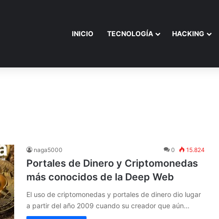
INICIO
TECNOLOGÍA
HACKING
naga5000
0
15.824
Portales de Dinero y Criptomonedas
más conocidos de la Deep Web
El uso de criptomonedas y portales de dinero dio lugar
a partir del año 2009 cuando su creador que aún…