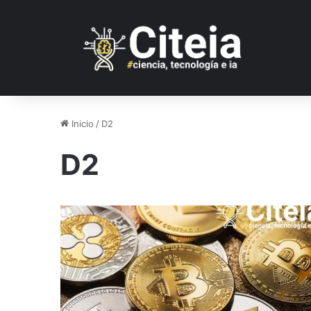
Inicio
/
D2
D2