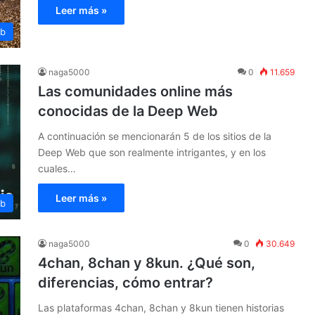
Leer más »
eb
naga5000
0
11.659
Las comunidades online más
conocidas de la Deep Web
A continuación se mencionarán 5 de los sitios de la
Deep Web que son realmente intrigantes, y en los
cuales…
Leer más »
eb
naga5000
0
30.649
4chan, 8chan y 8kun. ¿Qué son,
diferencias, cómo entrar?
Las plataformas 4chan, 8chan y 8kun tienen historias