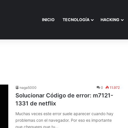
INICIO
TECNOLOGÍA
HACKING
naga5000
0
11.972
Solucionar Código de error: m7121-
1331 de netflix
Muchas veces este error suele aparecer cuando hay
problemas con el navegador. Por eso es importante
que chequees que tu…