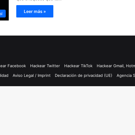
Leer más »
al
ear Facebook
Hackear Twitter
Hackear TikTok
Hackear Gmail, Hotm
lidad
Aviso Legal / Imprint
Declaración de privacidad (UE)
Agencia 