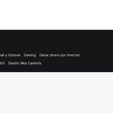
ail y Outlook
Gaming
Ganar dinero por Internet
SEO
Diseño Web Cambrils