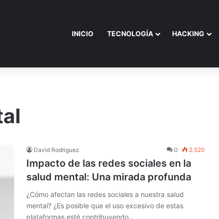
INICIO
TECNOLOGÍA
HACKING
tal
David Rodriguez
0
2.520
Impacto de las redes sociales en la
salud mental: Una mirada profunda
¿Cómo afectan las redes sociales a nuestra salud
mental? ¿Es posible que el uso excesivo de estas
plataformas esté contribuyendo…