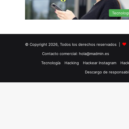
Tecnolog
© Copyright 2026, Todos los derechos reservados |
Contacto comercial: hola@madmin.es
Tecnología
Hacking
Hackear Instagram
Hack
Descargo de responsabi