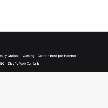
ail y Outlook
Gaming
Ganar dinero por Internet
SEO
Diseño Web Cambrils