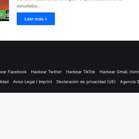
estudiaba…
ía
Leer más »
ear Facebook
Hackear Twitter
Hackear TikTok
Hackear Gmail, Hotm
lidad
Aviso Legal / Imprint
Declaración de privacidad (UE)
Agencia 