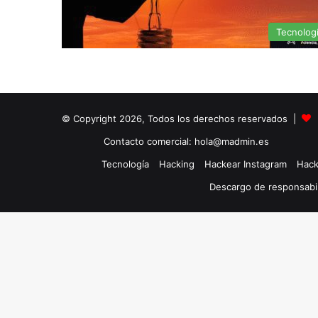
Tecnolog
© Copyright 2026, Todos los derechos reservados |
Contacto comercial: hola@madmin.es
Tecnología
Hacking
Hackear Instagram
Hack
Descargo de responsabi