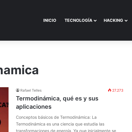
INICIO
TECNOLOGÍA
HACKING
inamica
Rafael Telles
27.273
Termodinámica, qué es y sus
aplicaciones
Conceptos básicos de Termodinámica: La
Termodinámica es una ciencia que estudia las
transformaciones de energía. Ya que inicialmente se