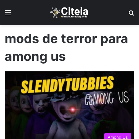
Menú
B
mods de terror para
among us
Among Us