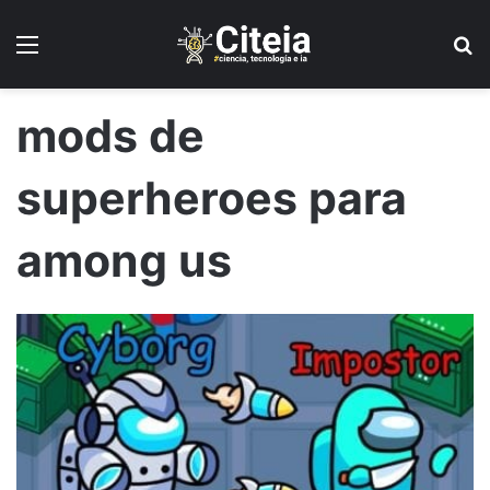
Menú
B
mods de
superheroes para
among us