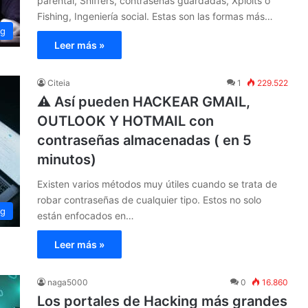
parental, Sniffers, contraseñas guardadas, Xploits o
Fishing, Ingeniería social. Estas son las formas más…
ng
Leer más »
Citeia
1
229.522
⚠ Así pueden HACKEAR GMAIL,
OUTLOOK Y HOTMAIL con
contraseñas almacenadas ( en 5
minutos)
Existen varios métodos muy útiles cuando se trata de
robar contraseñas de cualquier tipo. Estos no solo
ng
están enfocados en…
Leer más »
naga5000
0
16.860
Los portales de Hacking más grandes