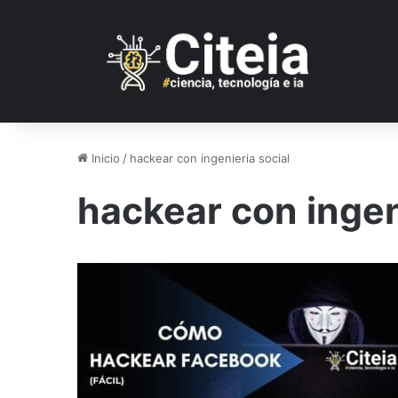
Inicio
/
hackear con ingenieria social
hackear con ingen