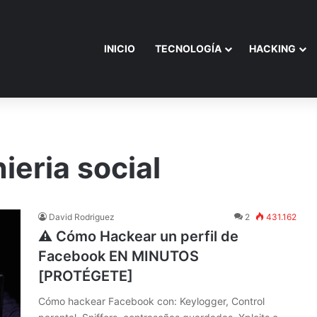
INICIO
TECNOLOGÍA
HACKING
ieria social
David Rodriguez
2
431.162
⚠️ Cómo Hackear un perfil de
Facebook EN MINUTOS
[PROTÉGETE]
Cómo hackear Facebook con: Keylogger, Control