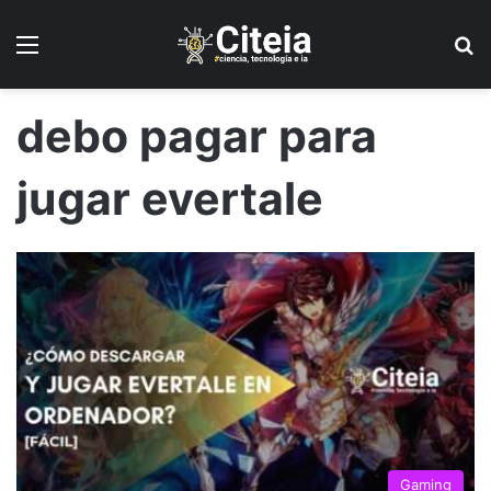
Menú
B
debo pagar para
jugar evertale
Gaming