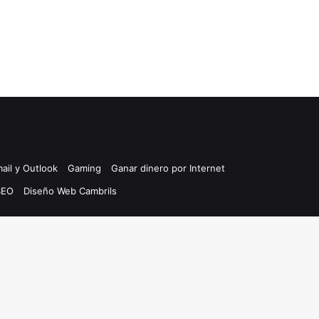
ail y Outlook
Gaming
Ganar dinero por Internet
SEO
Diseño Web Cambrils