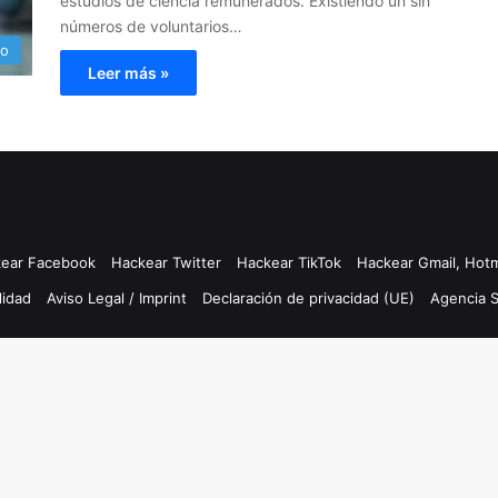
estudios de ciencia remunerados. Existiendo un sin
números de voluntarios…
o
Leer más »
ear Facebook
Hackear Twitter
Hackear TikTok
Hackear Gmail, Hotm
lidad
Aviso Legal / Imprint
Declaración de privacidad (UE)
Agencia 