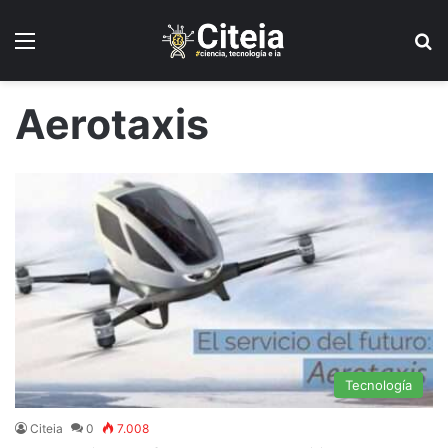
Menú
B
Aerotaxis
Tecnología
Citeia
0
7.008