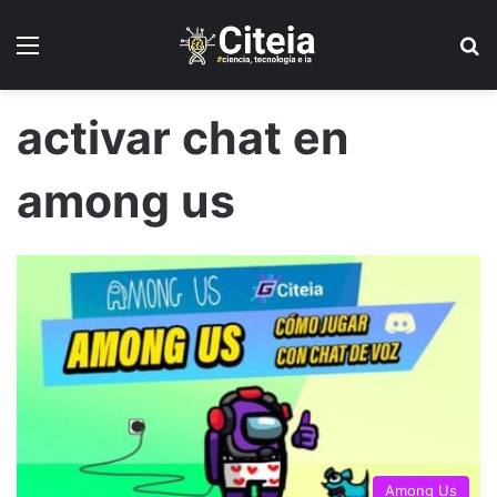
Menú
B
activar chat en
among us
Among Us