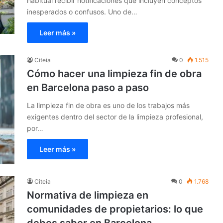
habitual recibir notificaciones que incluyen conceptos
inesperados o confusos. Uno de…
Leer más »
Citeia
0
1.515
Cómo hacer una limpieza fin de obra
en Barcelona paso a paso
La limpieza fin de obra es uno de los trabajos más
exigentes dentro del sector de la limpieza profesional,
por…
Leer más »
Citeia
0
1.768
Normativa de limpieza en
comunidades de propietarios: lo que