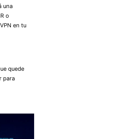
rá una
IR o
 VPN en tu
que quede
r para