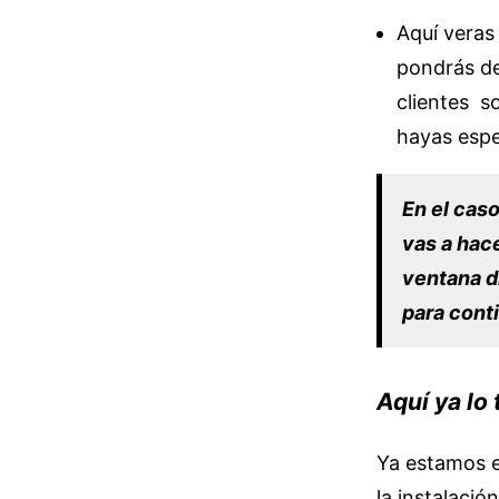
Aquí veras 
pondrás d
clientes s
hayas espe
En el caso
vas a hace
ventana di
para conti
Aquí ya lo 
Ya estamos en
la instalació