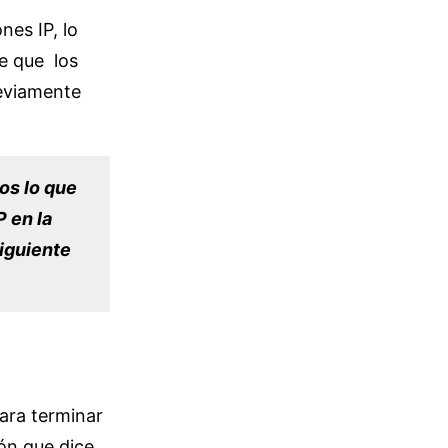
nes IP, lo
e que los
reviamente
os lo que
P en la
siguiente
Para terminar
ión que dice