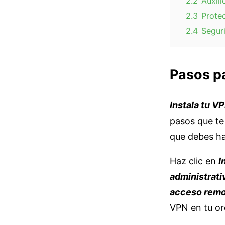
2.2
Auxili
2.3
Protec
2.4
Segur
Pasos pa
Instala tu V
pasos que te
que debes ha
Haz clic en
I
administrati
acceso rem
VPN en tu or