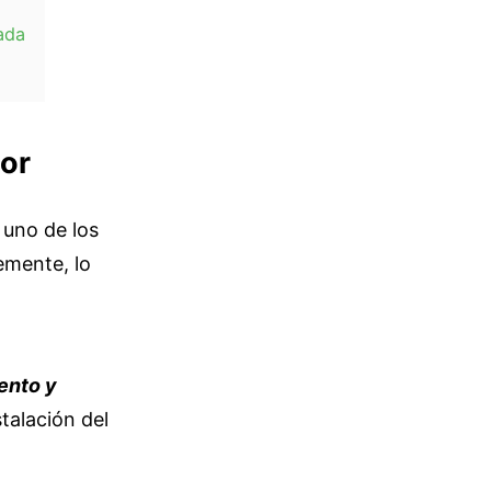
lada
dor
 uno de los
emente, lo
ento y
stalación del