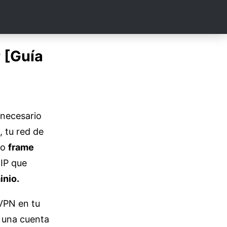
 [Guía
 necesario
 tu red de
o
frame
 IP que
nio.
 VPN en tu
n una cuenta