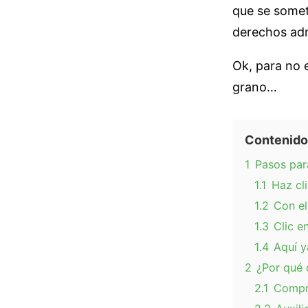
que se somet
derechos adm
Ok, para no 
grano…
Contenido
1
Pasos par
1.1
Haz cl
1.2
Con el
1.3
Clic e
1.4
Aquí ya
2
¿Por qué 
2.1
Compra