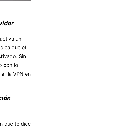
vidor
 activa un
ndica que el
tivado. Sin
o con lo
lar la VPN en
ción
n que te dice