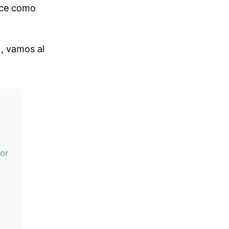
noce como
N, vamos al
dor